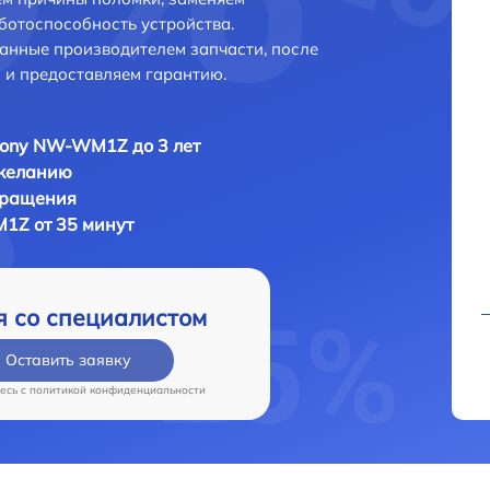
ботоспособность устройства.
анные производителем запчасти, после
 и предоставляем гарантию.
Sony NW-WM1Z до 3 лет
 желанию
бращения
1Z от 35 минут
я со специалистом
Оставить заявку
есь c
политикой конфиденциальности